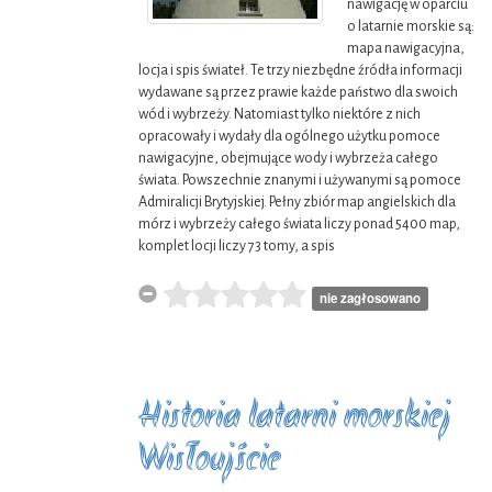
nawigację w oparciu
o latarnie morskie są:
mapa nawigacyjna,
locja i spis świateł. Te trzy niezbędne źródła informacji
wydawane są przez prawie każde państwo dla swoich
wód i wybrzeży. Natomiast tylko niektóre z nich
opracowały i wydały dla ogólnego użytku pomoce
nawigacyjne, obejmujące wody i wybrzeża całego
świata. Powszechnie znanymi i używanymi są pomoce
Admiralicji Brytyjskiej. Pełny zbiór map angielskich dla
mórz i wybrzeży całego świata liczy ponad 5400 map,
komplet locji liczy 73 tomy, a spis
nie zagłosowano
Historia latarni morskiej
Wisłoujście