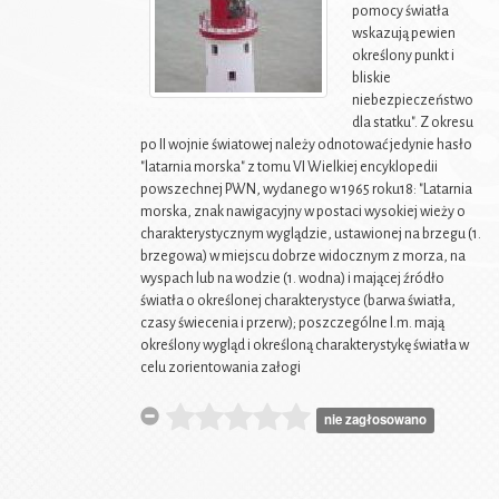
pomocy światła
wskazują pewien
określony punkt i
bliskie
niebezpieczeństwo
dla statku". Z okresu
po II wojnie światowej należy odnotować jedynie hasło
"latarnia morska" z tomu VI Wielkiej encyklopedii
powszechnej PWN, wydanego w 1965 roku18: "Latarnia
morska, znak nawigacyjny w postaci wysokiej wieży o
charakterystycznym wyglądzie, ustawionej na brzegu (1.
brzegowa) w miejscu dobrze widocznym z morza, na
wyspach lub na wodzie (1. wodna) i mającej źródło
światła o określonej charakterystyce (barwa światła,
czasy świecenia i przerw); poszczególne l.m. mają
określony wygląd i określoną charakterystykę światła w
celu zorientowania załogi
nie zagłosowano