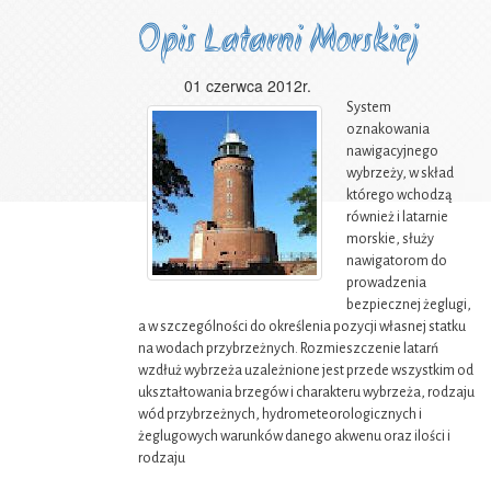
Opis Latarni Morskiej
01 czerwca 2012r.
System
oznakowania
nawigacyjnego
wybrzeży, w skład
którego wchodzą
również i latarnie
morskie, służy
nawigatorom do
prowadzenia
bezpiecznej żeglugi,
a w szczególności do określenia pozycji własnej statku
na wodach przybrzeżnych. Rozmieszczenie latarń
wzdłuż wybrzeża uzależnione jest przede wszystkim od
ukształtowania brzegów i charakteru wybrzeża, rodzaju
wód przybrzeżnych, hydrometeorologicznych i
żeglugowych warunków danego akwenu oraz ilości i
rodzaju