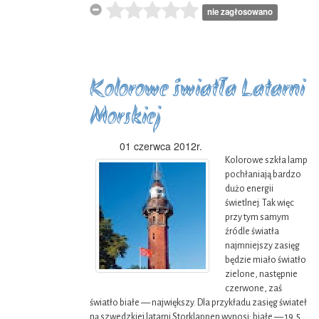
nie zagłosowano
Kolorowe światła Latarni
Morskiej
01 czerwca 2012r.
Kolorowe szkła lamp
pochłaniają bardzo
dużo energii
świetlnej. Tak więc
przy tym samym
źródle światła
najmniejszy zasięg
będzie miało światło
zielone, następnie
czerwone, zaś
światło białe — największy. Dla przykładu zasięg świateł
ną szwedzkiej latarni Storklappen wynosi: białe — 19,5