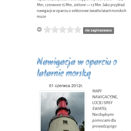
Mm, czerwone 15 Mm, zielone — 13 Mm. Jako przykład
nawigacji w oparciu o sektorowe światła latarń morskich
może
nie zagłosowano
Nawigacja w oparciu o
latarnie morską
01 czerwca 2012r.
MAPY
NAWIGACYJNE,
LOCJE I SPISY
ŚWIATEŁ
Niezbędnymi
pomocami dla
prowadzącego