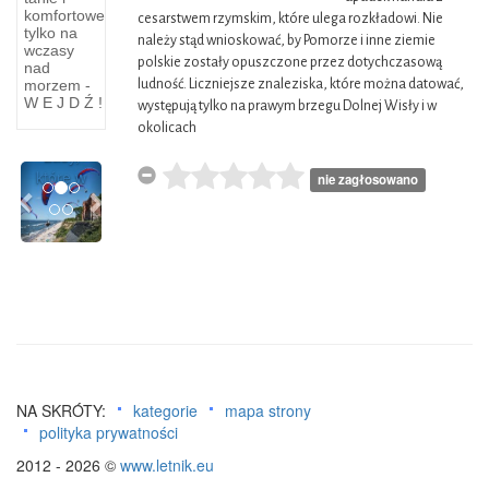
Szlaku
Paralotniarstwo
komfortowe
cesarstwem rzymskim, które ulega rozkładowi. Nie
tylko na
należy stąd wnioskować, by Pomorze i inne ziemie
w
Obiekty
wczasy
polskie zostały opuszczone przez dotychczasową
militarne
nad
morzem -
ludność. Liczniejsze znaleziska, które można datować,
Łowiectwo,
na
W E J D Ź !
występują tylko na prawym brzegu Dolnej Wisły i w
paralotniarstwo
Szlaku
okolicach
Łowiectwo
Wału
Lasy,
Pomorskiego
Previous
Next
które w
Szlak
nie zagłosowano
NA SKRÓTY:
kategorie
mapa strony
polityka prywatności
2012 - 2026 ©
www.letnik.eu