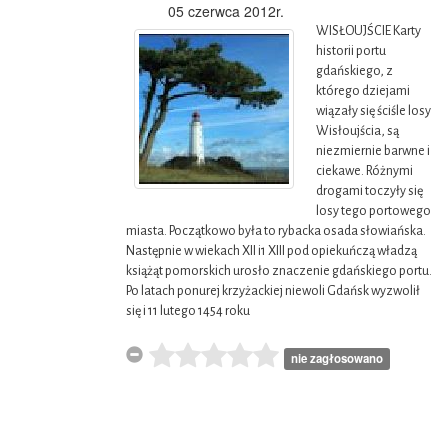
05 czerwca 2012r.
WISŁOUJŚCIE Karty
historii portu
gdańskiego, z
którego dziejami
wiązały się ściśle losy
Wisłoujścia, są
niezmiernie barwne i
ciekawe. Różnymi
drogami toczyły się
losy tego portowego
miasta. Początkowo była to rybacka osada słowiańska.
Następnie w wiekach XII i1 XIII pod opiekuńczą władzą
książąt pomorskich urosło znaczenie gdańskiego portu.
Po latach ponurej krzyżackiej niewoli Gdańsk wyzwolił
się i 11 lutego 1454 roku
nie zagłosowano