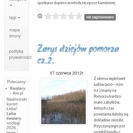
spotkano dopiero w młodszej epoce kamiennej
tagi
nie zagłosowano
mapa
strony
Zarys dziejów pomorza
polityka
prywatności
cz.2.
07 czerwca 2012r.
Z okresu wędrówek
Polecamy:
ludów (400—600
Kwatery
n.e.) marny na
- ibw.pl
Pomorzu bardzo
Nadmorski
mało zabytków,
kurort
Łeba!
których czas
Obiekty
Łeba
powstania dałoby się
Militarne
kwatery
dokładnie określić.
noclegi
na
Przyczyną tego jest
2026,
Łowiectwo,
tanie i
upadek handlu z