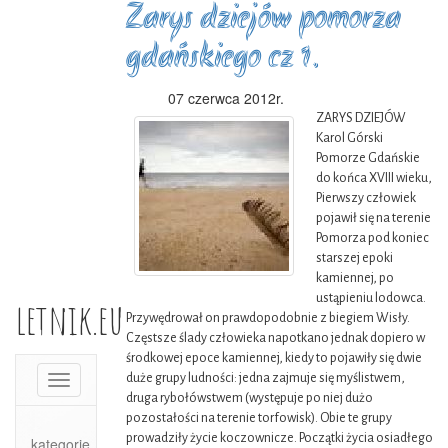
Zarys dziejów pomorza
gdańskiego cz 1.
07 czerwca 2012r.
ZARYS DZIEJÓW
Karol Górski
Pomorze Gdańskie
do końca XVIII wieku,
Pierwszy człowiek
pojawił się na terenie
Pomorza pod koniec
starszej epoki
kamiennej, po
ustąpieniu lodowca.
letnik.eu
Przywędrował on prawdopodobnie z biegiem Wisły.
Częstsze ślady człowieka napotkano jednak dopiero w
środkowej epoce kamiennej, kiedy to pojawiły się dwie
duże grupy ludności: jedna zajmuje się myślistwem,
Toggle
druga rybołówstwem (występuje po niej dużo
navigation
pozostałości na terenie torfowisk). Obie te grupy
prowadziły życie koczownicze. Początki życia osiadłego
kategorie