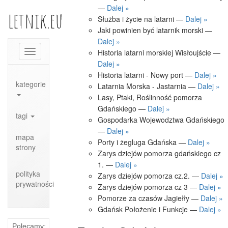
—
Dalej »
letnik.eu
Służba i życie na latarni —
Dalej »
Jaki powinien być latarnik morski —
Dalej »
Historia latarni morskiej Wisłoujście —
Toggle
navigation
Dalej »
Historia latarni - Nowy port —
Dalej »
kategorie
Latarnia Morska - Jastarnia —
Dalej »
Lasy, Ptaki, Roślinność pomorza
Gdańskiego —
Dalej »
tagi
Gospodarka Wojewodztwa Gdańskiego
—
Dalej »
mapa
Porty i żegluga Gdańska —
Dalej »
strony
Zarys dziejów pomorza gdańskiego cz
1. —
Dalej »
polityka
Zarys dziejów pomorza cz.2. —
Dalej »
prywatności
Zarys dziejów pomorza cz 3 —
Dalej »
Pomorze za czasów Jagiełły —
Dalej »
Gdańsk Położenie i Funkcje —
Dalej »
Polecamy: