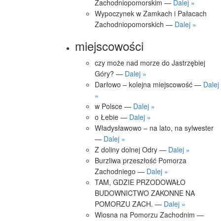
Zachodniopomorskim —
Dalej »
Wypoczynek w Zamkach i Pałacach
Zachodniopomorskich —
Dalej »
miejscowości
czy może nad morze do Jastrzębiej
Góry? —
Dalej »
Darłowo – kolejna miejscowość —
Dalej
»
w Polsce —
Dalej »
o Łebie —
Dalej »
Władysławowo – na lato, na sylwester
—
Dalej »
Z doliny dolnej Odry —
Dalej »
Burzliwa przeszłość Pomorza
Zachodniego —
Dalej »
TAM, GDZIE PRZODOWAŁO
BUDOWNICTWO ZAKONNE NA
POMORZU ZACH. —
Dalej »
Wiosna na Pomorzu Zachodnim —