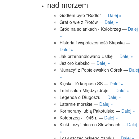
nad morzem
Godłem było "Rodło" —
Dalej »
Graf o wie z Płotów —
Dalej »
Gród na solankach - Kołobrzeg —
Dalej
»
Historia i współczesność Słupska —
Dalej »
Jak przehandlowano Ustkę —
Dalej »
Jezioro Łebsko —
Dalej »
"Junacy" z Popielewskich Górek —
Dalej
»
Klęska 10 korpusu SS —
Dalej »
Letni salon-Międzyzdroje —
Dalej »
Legenda o Długoszu —
Dalej »
Latarnie morskie —
Dalej »
Kormorany lubią Pakotulsko —
Dalej »
Kołobrzeg - 1945 r. —
Dalej »
Kluki - czyli nieco o Słowińcach —
Dalej
»
Losy szczecińskiego zamku —
Dalej »