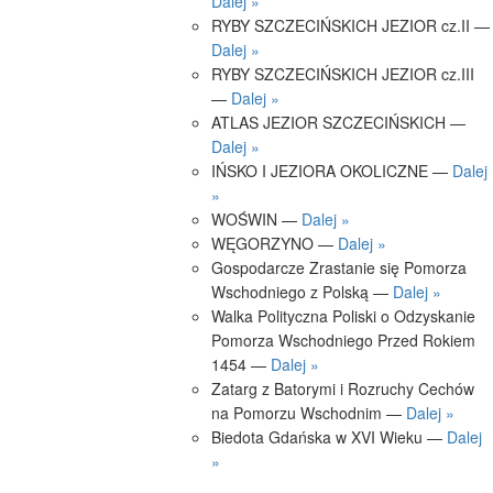
Dalej »
RYBY SZCZECIŃSKICH JEZIOR cz.II —
Dalej »
RYBY SZCZECIŃSKICH JEZIOR cz.III
—
Dalej »
ATLAS JEZIOR SZCZECIŃSKICH —
Dalej »
IŃSKO I JEZIORA OKOLICZNE —
Dalej
»
WOŚWIN —
Dalej »
WĘGORZYNO —
Dalej »
Gospodarcze Zrastanie się Pomorza
Wschodniego z Polską —
Dalej »
Walka Polityczna Poliski o Odzyskanie
Pomorza Wschodniego Przed Rokiem
1454 —
Dalej »
Zatarg z Batorymi i Rozruchy Cechów
na Pomorzu Wschodnim —
Dalej »
Biedota Gdańska w XVI Wieku —
Dalej
»