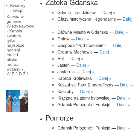
Zatoka Gdańska
Kwatery
- ibw.pl
Gdynia - rys dziejów —
Dalej »
Karwia w
Głazy historyczne i legendarne —
Dalej
gmienie
»
Władysławowo
-
Karwia
Główne Miasto w Gdańsku —
Dalej »
kwatery
Starożytna
Gniew —
Dalej »
tylko
latarnia
Gospoda "Pod Łososiem" —
Dalej »
najlepsze
noclegi
Grota w Mechowie —
Dalej »
morska
tanie i
Hel —
Dalej »
blisko
Pliniusz
Jasień —
Dalej »
morza
wczasy -
Starszy
Jastarnia —
Dalej »
W E J D Ź !
(23—79
Kaplica Królewska —
Dalej »
r. n.e.)
Kaszubski Park Etnograficzny —
Dalej »
opisując
Kaszuby —
Dalej »
Previous
Next
latarnię
Kłączno na ziemi bytowskiej —
Dalej »
Gdańsk Położenie i Funkcje —
Dalej »
Pomorze
Gdańsk Położenie i Funkcje —
Dalej »