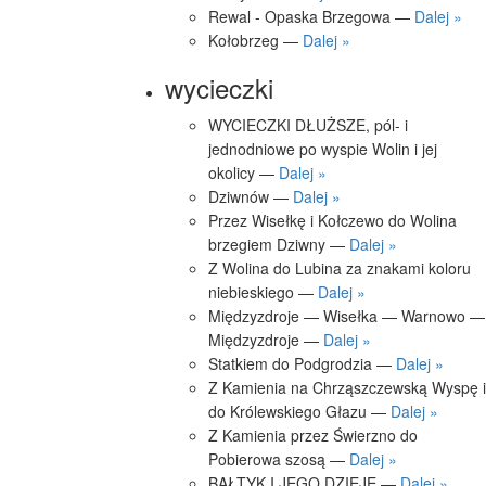
Rewal - Opaska Brzegowa —
Dalej »
Kołobrzeg —
Dalej »
wycieczki
WYCIECZKI DŁUŻSZE, pól- i
jednodniowe po wyspie Wolin i jej
okolicy —
Dalej »
Dziwnów —
Dalej »
Przez Wisełkę i Kołczewo do Wolina
brzegiem Dziwny —
Dalej »
Z Wolina do Lubina za znakami koloru
niebieskiego —
Dalej »
Międzyzdroje — Wisełka — Warnowo —
Międzyzdroje —
Dalej »
Statkiem do Podgrodzia —
Dalej »
Z Kamienia na Chrząszczewską Wyspę i
do Królewskiego Głazu —
Dalej »
Z Kamienia przez Świerzno do
Pobierowa szosą —
Dalej »
BAŁTYK I JEGO DZIEJE —
Dalej »