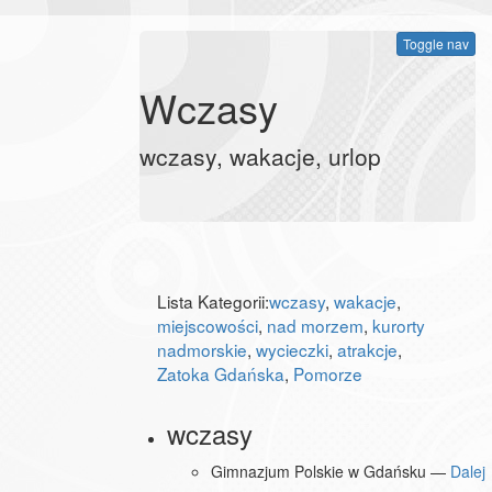
Toggle nav
Wczasy
wczasy, wakacje, urlop
Lista Kategorii:
wczasy
,
wakacje
,
miejscowości
,
nad morzem
,
kurorty
nadmorskie
,
wycieczki
,
atrakcje
,
Zatoka Gdańska
,
Pomorze
wczasy
Gimnazjum Polskie w Gdańsku —
Dalej