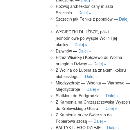
Rozwój architektoniczny miasta
Szczecin —
Dalej »
Szczecin jak Feniks z popiołów —
Dalej
»
WYCIECZKI DŁUŻSZE, pól- i
jednodniowe po wyspie Wolin i jej
okolicy —
Dalej »
Dziwnów —
Dalej »
Przez Wisełkę i Kołczewo do Wolina
brzegiem Dziwny —
Dalej »
Z Wolina do Lubina za znakami koloru
niebieskiego —
Dalej »
Międzyzdroje — Wisełka — Warnowo —
Międzyzdroje —
Dalej »
Statkiem do Podgrodzia —
Dalej »
Z Kamienia na Chrząszczewską Wyspę i
do Królewskiego Głazu —
Dalej »
Z Kamienia przez Świerzno do
Pobierowa szosą —
Dalej »
BAŁTYK I JEGO DZIEJE —
Dalej »