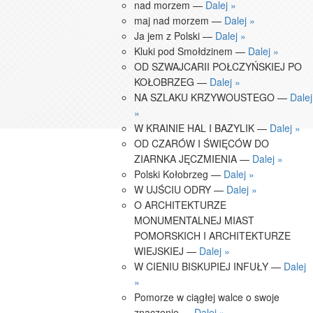
nad morzem —
Dalej »
maj nad morzem —
Dalej »
Ja jem z Polski —
Dalej »
Kluki pod Smołdzinem —
Dalej »
OD SZWAJCARII POŁCZYŃSKIEJ PO
KOŁOBRZEG —
Dalej »
NA SZLAKU KRZYWOUSTEGO —
Dalej
»
W KRAINIE HAL I BAZYLIK —
Dalej »
OD CZARÓW I ŚWIĘCÓW DO
ZIARNKA JĘCZMIENIA —
Dalej »
Polski Kołobrzeg —
Dalej »
W UJŚCIU ODRY —
Dalej »
O ARCHITEKTURZE
MONUMENTALNEJ MIAST
POMORSKICH I ARCHITEKTURZE
WIEJSKIEJ —
Dalej »
W CIENIU BISKUPIEJ INFUŁY —
Dalej
»
Pomorze w ciągłej walce o swoje
znaczenie —
Dalej »