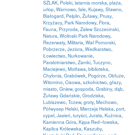
SZLAK
,
Polski
,
latarnia morska
,
plaża
,
urlop
,
Warnowo
,
fale
,
Kujawy
,
Sławno
,
Białogard
,
Pelplin
,
Żuławy
,
Prusy
,
Krzyżacy
,
Park Narodowy
,
Flora
,
Fauna
,
Przyroda
,
Zalew Szczecinski
,
Natura
,
Wolinski Park Narodowy
,
Rezerwaty
,
Militaria
,
Wał Pomorski
,
Pobrzerze
,
Jeziora
,
Wedkarstwo
,
Łowiectwo
,
Nurkowanie
,
Paralotniarstwo
,
Zamki
,
Tuczyno
,
Maciejewo
,
Motława
,
biblioteka
,
Chylonia
,
Grabówek
,
Pogórze
,
Obłuże
,
Witomino
,
Cisowa
,
szkolnictwo
,
głazy
,
miasto
,
Gniew
,
gospoda
,
Grabiny
,
dąb
,
Żuławy Gdańskie
,
Grodziska
,
Lubiszewo
,
Tczew
,
groty
,
Mechowo
,
Półwysep Helski
,
Mierzeja Helska
,
port
,
cypel
,
Jasień
,
turyści
,
Jurata
,
Kuźnica
,
Kamienna Góra
,
Kępa Red~łowska
,
Kaplica Królewska
,
Kaszuby
,
Kaszubski Park Etnograficzny
,
park
,