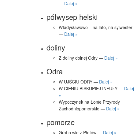
—
Dalej »
półwysep helski
Władysławowo – na lato, na sylwester
—
Dalej »
doliny
Z doliny dolnej Odry —
Dalej »
Odra
W UJŚCIU ODRY —
Dalej »
W CIENIU BISKUPIEJ INFUŁY —
Dalej
»
Wypoczynek na Łonie Przyrody
Zachodniopomorskie —
Dalej »
pomorze
Graf o wie z Płotów —
Dalej »