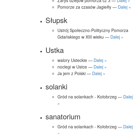
Zarys dziejów pomorza cz 3 —
Dalej »
Pomorze za czasów Jagiełły —
Dalej »
Słupsk
Ustrój Społeczno-Polityczny Pomorza
Gdańskiego w XIII wieku —
Dalej »
Ustka
walory Usteckie —
Dalej »
noclegi w Ustce —
Dalej »
Ja jem z Polski —
Dalej »
solanki
Gród na solankach - Kołobrzeg —
Dalej
»
sanatorium
Gród na solankach - Kołobrzeg —
Dalej
»