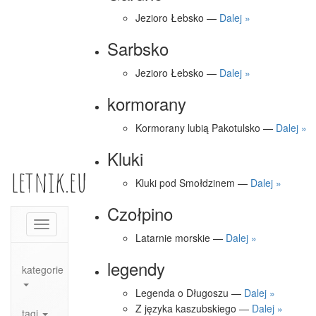
Jezioro Łebsko —
Dalej »
Sarbsko
Jezioro Łebsko —
Dalej »
kormorany
Kormorany lubią Pakotulsko —
Dalej »
Kluki
letnik.eu
Kluki pod Smołdzinem —
Dalej »
Czołpino
Toggle
Latarnie morskie —
Dalej »
navigation
legendy
kategorie
Legenda o Długoszu —
Dalej »
Z języka kaszubskiego —
Dalej »
tagi