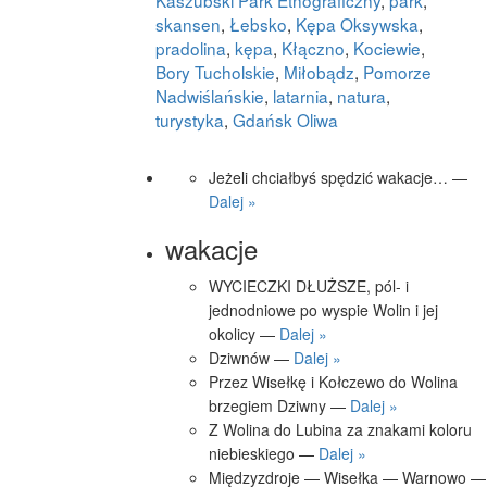
skansen
,
Łebsko
,
Kępa Oksywska
,
pradolina
,
kępa
,
Kłączno
,
Kociewie
,
Bory Tucholskie
,
Miłobądz
,
Pomorze
Nadwiślańskie
,
latarnia
,
natura
,
turystyka
,
Gdańsk Oliwa
Jeżeli chciałbyś spędzić wakacje… —
Dalej »
wakacje
WYCIECZKI DŁUŻSZE, pól- i
jednodniowe po wyspie Wolin i jej
okolicy —
Dalej »
Dziwnów —
Dalej »
Przez Wisełkę i Kołczewo do Wolina
brzegiem Dziwny —
Dalej »
Z Wolina do Lubina za znakami koloru
niebieskiego —
Dalej »
Międzyzdroje — Wisełka — Warnowo —