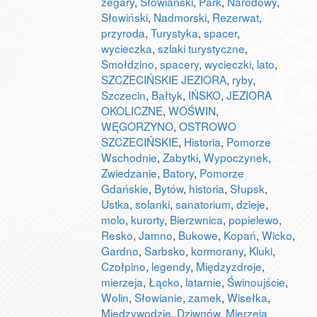
zegary
,
Słowiański
,
Park
,
Narodowy
,
Słowiński
,
Nadmorski
,
Rezerwat
,
przyroda
,
Turystyka
,
spacer
,
wycieczka
,
szlaki turystyczne
,
Smołdzino
,
spacery
,
wycieczki
,
lato
,
SZCZECIŃSKIE JEZIORA
,
ryby
,
Szczecin
,
Bałtyk
,
IŃSKO
,
JEZIORA
OKOLICZNE
,
WOŚWIN
,
WĘGORZYNO
,
OSTROWO
SZCZECIŃSKIE
,
Historia
,
Pomorze
Wschodnie
,
Zabytki
,
Wypoczynek
,
Zwiedzanie
,
Batory
,
Pomorze
Gdańskie
,
Bytów
,
historia
,
Słupsk
,
Ustka
,
solanki
,
sanatorium
,
dzieje
,
molo
,
kurorty
,
Bierzwnica
,
popielewo
,
Resko
,
Jamno
,
Bukowe
,
Kopań
,
Wicko
,
Gardno
,
Sarbsko
,
kormorany
,
Kluki
,
Czołpino
,
legendy
,
Międzyzdroje
,
mierzeja
,
Łącko
,
latarnie
,
Świnoujście
,
Wolin
,
Słowianie
,
zamek
,
Wisełka
,
Międzywodzie
,
Dziwnów
,
Mierzeja