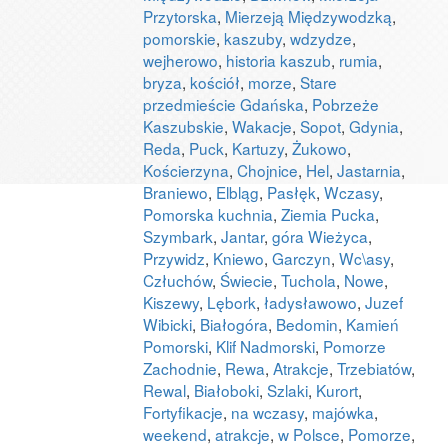
Przytorska
,
Mierzeją Międzywodzką
,
pomorskie
,
kaszuby
,
wdzydze
,
wejherowo
,
historia kaszub
,
rumia
,
bryza
,
kościół
,
morze
,
Stare
przedmieście Gdańska
,
Pobrzeże
Kaszubskie
,
Wakacje
,
Sopot
,
Gdynia
,
Reda
,
Puck
,
Kartuzy
,
Żukowo
,
Kościerzyna
,
Chojnice
,
Hel
,
Jastarnia
,
Braniewo
,
Elbląg
,
Pasłęk
,
Wczasy
,
Pomorska kuchnia
,
Ziemia Pucka
,
Szymbark
,
Jantar
,
góra Wieżyca
,
Przywidz
,
Kniewo
,
Garczyn
,
Wc\asy
,
Człuchów
,
Świecie
,
Tuchola
,
Nowe
,
Kiszewy
,
Lębork
,
ładysławowo
,
Juzef
Wibicki
,
Białogóra
,
Bedomin
,
Kamień
Pomorski
,
Klif Nadmorski
,
Pomorze
Zachodnie
,
Rewa
,
Atrakcje
,
Trzebiatów
,
Rewal
,
Białoboki
,
Szlaki
,
Kurort
,
Fortyfikacje
,
na wczasy
,
majówka
,
weekend
,
atrakcje
,
w Polsce
,
Pomorze
,