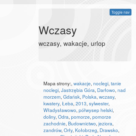
Toggle nav
Wczasy
wczasy, wakacje, urlop
Mapa strony:
,
wakacje
,
noclegi
,
tanie
noclegi
,
Jastrzębia Góra
,
Darłowo
,
nad
morzem
,
Gdańsk
,
Polska
,
wczasy
,
kwatery
,
Łeba
,
2013
,
sylwester
,
Władysławowo
,
półwysep helski
,
doliny
,
Odra
,
pomorze
,
pomorze
zachodnie
,
Budownictwo
,
jeziora
,
zandrów
,
Orły
,
Kołobrzeg
,
Drawsko
,