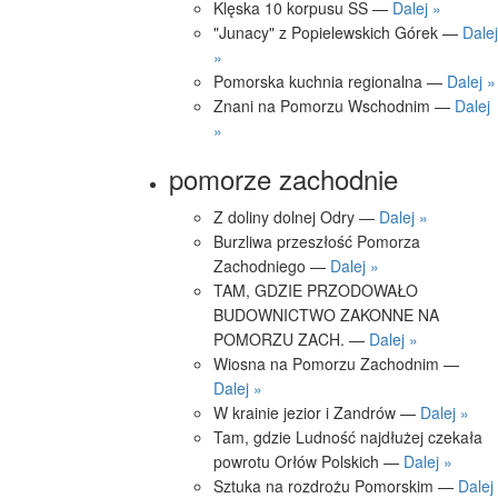
Klęska 10 korpusu SS —
Dalej »
"Junacy" z Popielewskich Górek —
Dalej
»
Pomorska kuchnia regionalna —
Dalej »
Znani na Pomorzu Wschodnim —
Dalej
»
pomorze zachodnie
Z doliny dolnej Odry —
Dalej »
Burzliwa przeszłość Pomorza
Zachodniego —
Dalej »
TAM, GDZIE PRZODOWAŁO
BUDOWNICTWO ZAKONNE NA
POMORZU ZACH. —
Dalej »
Wiosna na Pomorzu Zachodnim —
Dalej »
W krainie jezior i Zandrów —
Dalej »
Tam, gdzie Ludność najdłużej czekała
powrotu Orłów Polskich —
Dalej »
Sztuka na rozdrożu Pomorskim —
Dalej