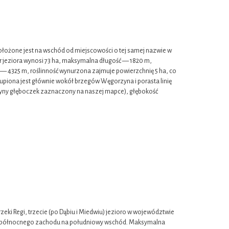
żone jest na wschód od miejscowości o tej samej nazwie w
 jeziora wynosi 73 ha, maksymalna długość — 1820 m,
— 4325 m, roślinność wynurzona zajmuje powierzchnię 5 ha, co
skupiona jest głównie wokół brzegów Węgorzyna i porasta linię
dyny głęboczek zaznaczony na naszej mapce), głębokość
zeki Regi, trzecie (po Dąbiu i Miedwiu) jezioro w województwie
ą z północnego zachodu na południowy wschód. Maksymalna