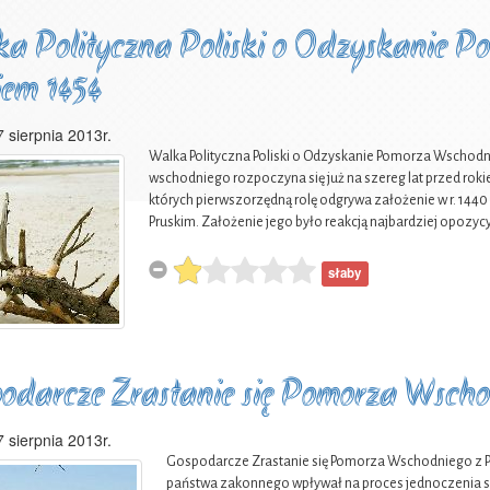
a Polityczna Poliski o Odzyskanie 
em 1454
7 sierpnia 2013r.
Walka Polityczna Poliski o Odzyskanie Pomorza Wschodn
wschodniego rozpoczyna się już na szereg lat przed roki
których pierwszorzędną rolę odgrywa założenie w r. 144
Pruskim. Założenie jego było reakcją najbardziej opoz
słaby
odarcze Zrastanie się Pomorza Wscho
7 sierpnia 2013r.
Gospodarcze Zrastanie się Pomorza Wschodniego z P
państwa zakonnego wpływał na proces jednoczenia si