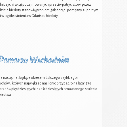
ślniczych i akcji podejmowanych przeciw patrycjatowi przez
e dzieje biedoty stanowią problem, jak dotąd, pomijany zupełnym
i w ogóle istnieniu w Gdańsku biedoty,
a Pomorzu Wschodnim
następne, będące okresem dalszego szybkiego r
hów , których największe nasilenie przypadło na lata 1576
rzeń ^ pięćdziesiątych i sześćdziesiątych omawianego stulecia
piectwa