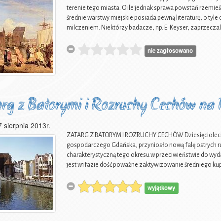
terenie tego miasta. O ile jednak sprawa powstań rzemie
średnie warstwy miejskie posiada pewną literaturę, o tyl
milczeniem. Niektórzy badacze, np. E. Keyser, zaprzeczal
nie zagłosowano
rg z Batorymi i Rozruchy Cechów n
7 sierpnia 2013r.
ZATARG Z BATORYM I ROZRUCHY CECHÓW Dziesięciolecie 
gospodarczego Gdańska, przyniosło nową falę ostrych ruc
charakterystyczną tego okresu w przeciwieństwie do wyda
jest w1fazie dość poważne zaktywizowanie średniego ku
wyjątkowy