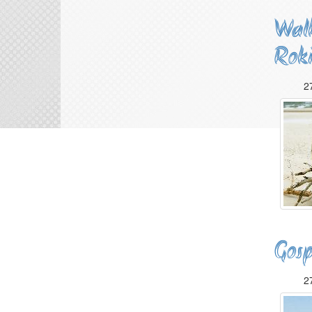
Walk
Roki
2
Gosp
2