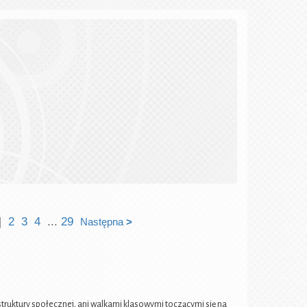
]
2
3
4
...
29
Następna
>
uktury społecznej, ani walkami klasowymi toczącymi się na