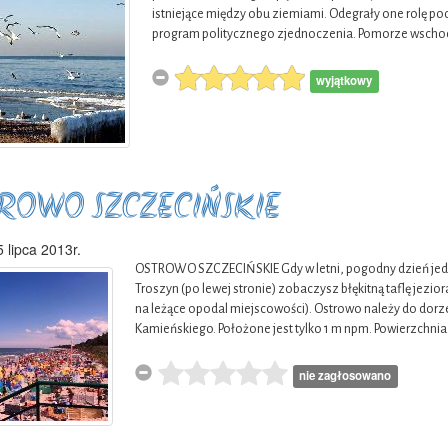
istniejące między obu ziemiami. Odegrały one rolę 
program politycznego zjednoczenia. Pomorze wschodn
wyjątkowy
ROWO SZCZECIŃSKIE
 lipca 2013r.
OSTROWO SZCZECIŃSKIE Gdy w letni, pogodny dzień jedz
Troszyn (po lewej stronie) zobaczysz błękitną taflę jezi
na leżące opodal miejscowości). Ostrowo należy do do
Kamieńskiego. Położone jest tylko 1 m npm. Powierzchnia
nie zagłosowano