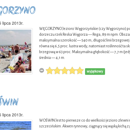
GORZYNO
 lipca 2013r.
WĘGORZYNO Jezioro Węgorzyńskie (czy Węgorzyno) poło
dorzeczu rzek Reska Węgorza — Rega, 89 m npm. Obszar
maksymalna szerokość — 540 m, długość linii brzegowej 
równa się 6,5 proc. lustra wody, natomiast roślinność ta 
brzegową w 63 proc. Maksymalna głębokość — 7,7 m (je
średnia — 4,1 m.
wyjątkowy
ŚWIN
ria
ina
 lipca 2013r.
WOŚWIN Jest to pierwsze co do wielkości jezioro zlewni r
o duża
szczecińskim. Akwen rynnowy, ciągnący się wąską kich