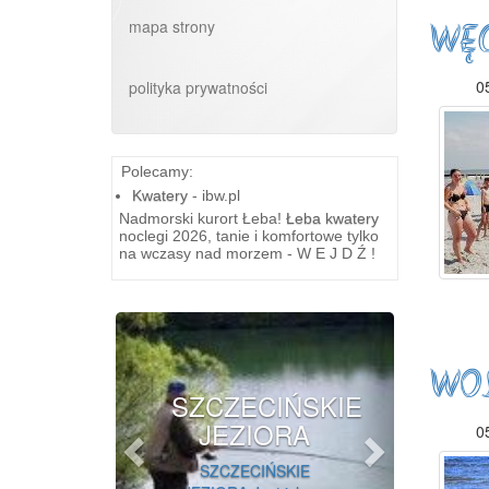
mapa strony
WĘ
05
polityka prywatności
Polecamy:
Kwatery
- ibw.pl
Nadmorski kurort Łeba!
Łeba kwatery
noclegi 2026, tanie i komfortowe tylko
na wczasy nad morzem - W E J D Ź !
Previous
Next
WO
SZCZECIŃSKIE
Histo
JEZIORA
Smołdz
05
SZCZECIŃSKIE
Smołdzino t