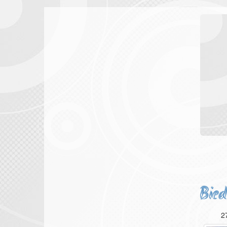
Bied
2