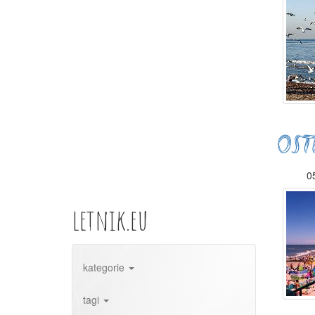
OST
05
letnik.eu
kategorie
tagi