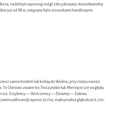
podłoża, na którym wyrosnąć mógł zdecydowany i konsekwentny
ie już od XII w. związane było stosunkami handlowymi
iesz samochodem lub koleją do Wolina, przy miejscowości
ora. To Ostrowo zwane też Troszyńskie lub Mierzęcin (ze względu
rzecza: Grzybnicy — Wołczenicy — Dziwnej — Zalewu
 zwierciadła wody wynosi 377 ha, maksymalna głębokość 6,3 rn,