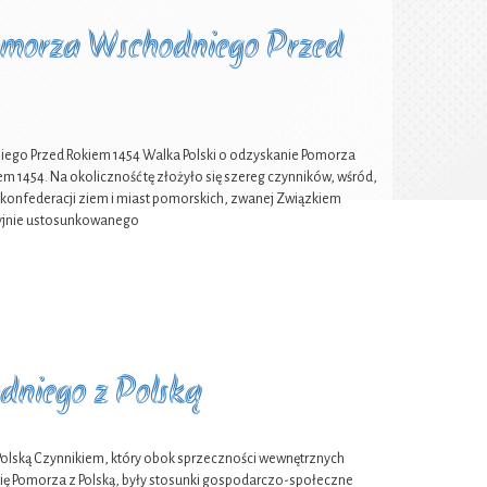
Pomorza Wschodniego Przed
iego Przed Rokiem 1454 Walka Polski o odzyskanie Pomorza
em 1454. Na okoliczność tę złożyło się szereg czynników, wśród,
0 konfederacji ziem i miast pomorskich, zwanej Związkiem
ycyjnie ustosunkowanego
dniego z Polską
olską Czynnikiem, który obok sprzeczności wewnętrznych
ę Pomorza z Polską, były stosunki gospodarczo-społeczne