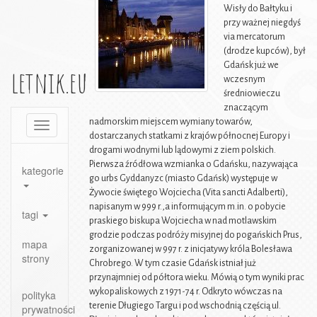
Wisły do Bałtyku i
przy ważnej niegdyś
via mercatorum
(drodze kupców), był
Gdańsk już we
letnik.eu
wczesnym
średniowieczu
znaczącym
nadmorskim miejscem wymiany towarów,
Toggle
dostarczanych statkami z krajów północnej Europy i
navigation
drogami wodnymi lub lądowymi z ziem polskich.
Pierwsza źródłowa wzmianka o Gdańsku, nazywająca
kategorie
go urbs Gyddanyzc (miasto Gdańsk) występuje w
Żywocie świętego Wojciecha (Vita sancti Adalberti),
napisanym w 999 r.,a informującym m.in. o pobycie
tagi
praskiego biskupa Wojciecha w nad motlawskim
grodzie podczas podróży misyjnej do pogańskich Prus,
mapa
zorganizowanej w 997 r. z inicjatywy króla Bolesława
strony
Chrobrego. W tym czasie Gdańsk istniał już
przynajmniej od półtora wieku. Mówią o tym wyniki prac
wykopaliskowych z 1971-74 r. Odkryto wówczas na
polityka
terenie Długiego Targu i pod wschodnią częścią ul.
prywatności