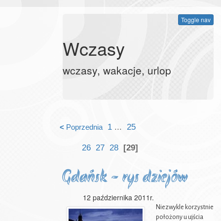
Toggle nav
Wczasy
wczasy, wakacje, urlop
1
...
25
<
Poprzednia
26
27
28
[29]
Gdańsk - rys dziejów
12 października 2011r.
Niezwykle korzystnie
położony u ujścia