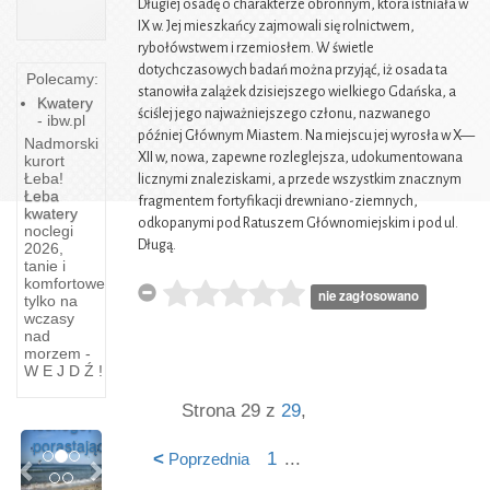
Długiej osadę o charakterze obronnym, która istniała w
IX w. Jej mieszkańcy zajmowali się rolnictwem,
rybołówstwem i rzemiosłem. W świetle
dotychczasowych badań można przyjąć, iż osada ta
Polecamy:
stanowiła zalążek dzisiejszego wielkiego Gdańska, a
Kwatery
ściślej jego najważniejszego członu, nazwanego
- ibw.pl
później Głównym Miastem. Na miejscu jej wyrosła w X—
Nadmorski
XII w, nowa, zapewne rozleglejsza, udokumentowana
kurort
Łeba!
licznymi znaleziskami, a przede wszystkim znacznym
Łeba
fragmentem fortyfikacji drewniano-ziemnych,
kwatery
odkopanymi pod Ratuszem Głównomiejskim i pod ul.
noclegi
Długą.
2026,
tanie i
komfortowe
nie zagłosowano
tylko na
Kartuzy
wczasy
nad
morzem -
Pośrodku
W E J D Ź !
wielkiego
kompleksu
Strona 29 z
29
,
leśnego,
Previous
Next
porastającego
<
1
...
Poprzednia